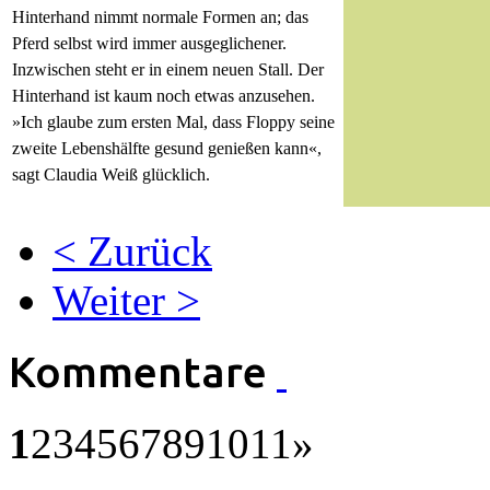
Hinterhand nimmt normale Formen an; das
Pferd selbst wird immer ausgeglichener.
Inzwischen steht er in einem neuen Stall. Der
Hinterhand ist kaum noch etwas anzusehen.
»Ich glaube zum ersten Mal, dass Floppy seine
zweite Lebenshälfte gesund genießen kann«,
sagt Claudia Weiß glücklich.
< Zurück
Weiter >
Kommentare
1
2
3
4
5
6
7
8
9
10
11
»