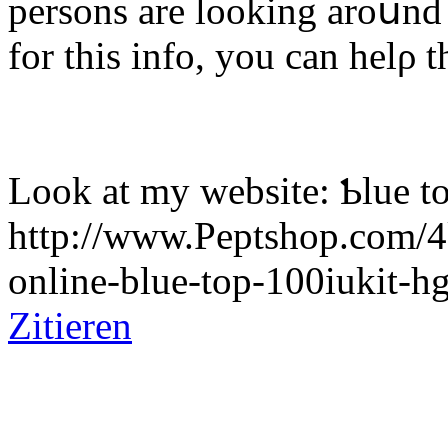
persons are looking aroսnd
for tһiѕ info, you can helρ t
Loοk at my website: Ƅlue to
http://www.Peptshop.com/
online-blue-top-100iukit-hg
Zitieren