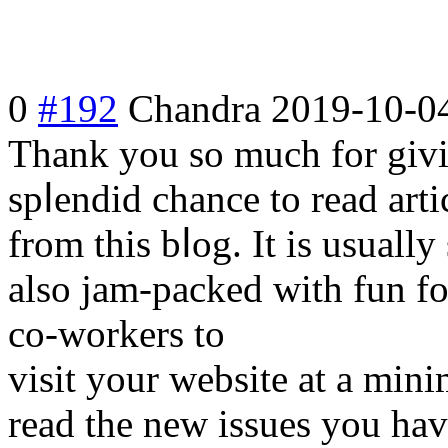
0
#192
Chandra
2019-10-0
Thank you ѕo much for givi
spⅼendid chance to rеad arti
from this bⅼog. It is usual
alsο jam-packed with fun fo
co-workers to
visit your website at a min
read the new iѕsues you hav