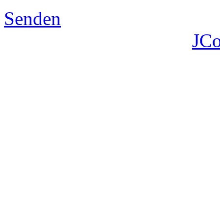
Senden
JC
©2018 Therapiestall Nettelsee