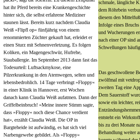
schmale, längliche K
hat ihr Pferd bereits eine Krankengeschichte
dem Röhrbein verbun
hinter sich, die selbst erfahrene Mediziner
diesem den Mittelfuß
staunen lässt. Bereits kurz nachdem Claudia
Infolge eines Bruch
Weiß »Flipfl op« fünfjährig von einem
und Wucherungen en
renommierten Züchter gekauft hat, erleidet er
nach einer OP sind a
einen Sturz mit Sehnenverletzung. Es folgen
Schwellungen häufig
Koliken, ein Magengeschwür, Hufrehe,
Stauballergie. Im September 2013 dann fast das
Todesurteil: Luftsackmykose, eine
Das geschwollene B
Pilzerkrankung in den Atemwegen, selten und
zwölfmal mit vetdrop
lebensbedrohlich. 14 Tage verbringt »Floppy«
zweiten Tag eine App
in einer Klinik in Hannover, erst Wochen
Dem Sauerstoff wur
danach kann Claudia Weiß aufatmen. Dann der
sowie ein leichter, re
Griffelbeinbruch! »Meine innere Stimm sagte,
Entzündungshemmer 
dass »Floppy« noch diese Chance verdient
entsteht ein Wirkstof
hat«, erzählt Claudia Weiß. Die OP in
bis zu drei Monate n
Bargteheide ist aufwändig, es hat sich viel
Behandlung weiter ar
Narbengewebe gebildet. Als »Floppy«
konnte während der 