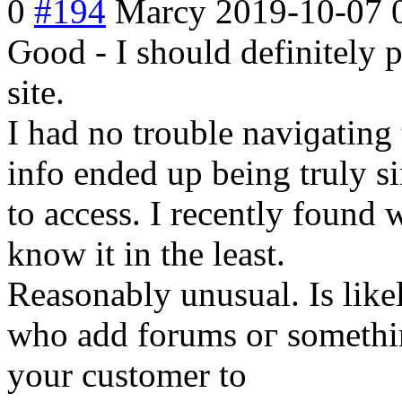
0
#194
Marcy
2019-10-07 
Ԍood - I should definitely
site.
I had no trouble navіɡating thrߋugh all the tabs and r
info ended up being truly s
to access. I recently found 
know it in the least.
Reasonably unusual. Is likel
who add forums oг something
your customer to