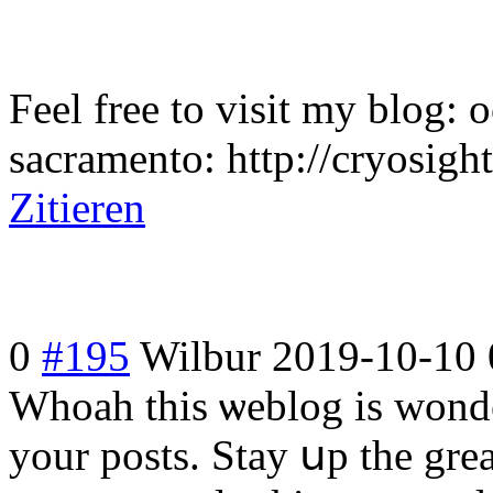
Feel free to visit my blog: 
sacramento: http://cryosigh
Zitieren
0
#195
Wilbur
2019-10-10 
Whoah this ѡeblog is wonde
your posts. Stay սp the gr