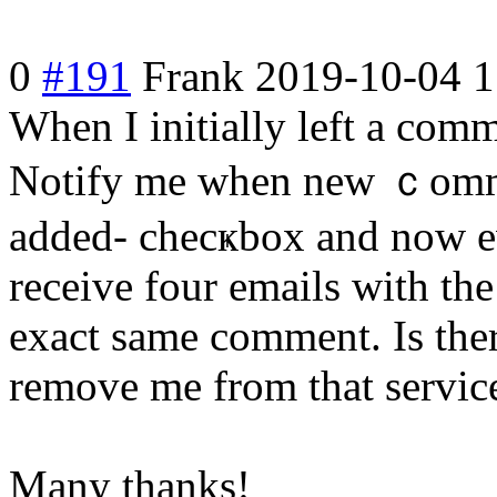
0
#191
Frank
2019-10-04 1
Whеn I initially left a сomm
Notify me when new ｃomm
added- checҝbox and noԝ e
receive four emails with the
exact same comment. Is ther
remove me from that servic
Many thanks!