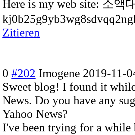
Here is my web site: 소액대
kj0b25g9yb3wg8sdvqq2ngh
Zitieren
0
#202
Imogene
2019-11-0
Sweet blog! I found it whil
News. Do you have any sugg
Yahoo News?
I've been trying for a while