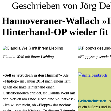
Geschrieben von Jörg D
Hannoveraner-Wallach »Fl
Hinterhand-OP wieder fit
Claudia Weiß mit ihrem Liebling
»Floppys« gesunde 
»Soll er jetzt doch in den Himmel?«
Als
»Flipflop« im Januar 2014 nach einem Tritt
gegen die linke Hinterhand einen
Griffelbeinbruch erleidet, ist Claudia Weiß mit
den Nerven am Ende.
Noch eine Vollnarkose?
Griffelbeinbruch
:
A
»Ich wusste nicht, ob »Floppy« das nochmal
es ein äußeres und in
packt«, sagt die Kielerin. Zu diesem Zeitpunkt