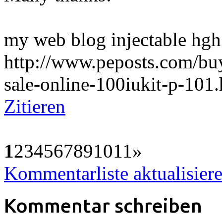
my web blog injectable hgh 
http://www.peposts.com/buy
sale-online-100iukit-p-101.
Zitieren
1
2
3
4
5
6
7
8
9
10
11
»
Kommentarliste aktualisier
Kommentar schreiben