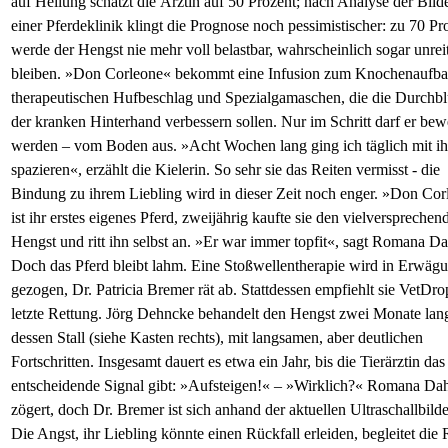
auf Heilung schätzt die Ärztin auf 50 Prozent; nach Analyse der Bilde
einer Pferdeklinik klingt die Prognose noch pessimistischer: zu 70 Pr
werde der Hengst nie mehr voll belastbar, wahrscheinlich sogar unrei
bleiben. »Don Corleone« bekommt eine Infusion zum Knochenaufba
therapeutischen Hufbeschlag und Spezialgamaschen, die die Durchb
der kranken Hinterhand verbessern sollen. Nur im Schritt darf er bew
werden – vom Boden aus. »Acht Wochen lang ging ich täglich mit i
spazieren«, erzählt die Kielerin. So sehr sie das Reiten vermisst - die
Bindung zu ihrem Liebling wird in dieser Zeit noch enger. »Don Co
ist ihr erstes eigenes Pferd, zweijährig kaufte sie den vielversprechen
Hengst und ritt ihn selbst an. »Er war immer topfit«, sagt Romana 
Doch das Pferd bleibt lahm. Eine Stoßwellentherapie wird in Erwäg
gezogen, Dr. Patricia Bremer rät ab. Stattdessen empfiehlt sie VetDro
letzte Rettung. Jörg Dehncke behandelt den Hengst zwei Monate lan
dessen Stall (siehe Kasten rechts), mit langsamen, aber deutlichen
Fortschritten. Insgesamt dauert es etwa ein Jahr, bis die Tierärztin das
entscheidende Signal gibt: »Aufsteigen!« – »Wirklich?« Romana D
zögert, doch Dr. Bremer ist sich anhand der aktuellen Ultraschallbilde
Die Angst, ihr Liebling könnte einen Rückfall erleiden, begleitet die 